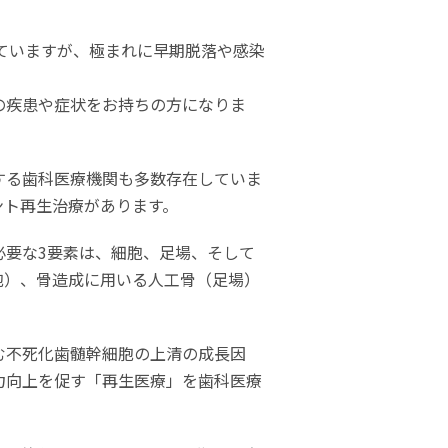
れていますが、極まれに早期脱落や感染
の疾患や症状をお持ちの方になりま
する歯科医療機関も多数存在していま
ント再生治療があります。
必要な3要素は、細胞、足場、そして
胞）、骨造成に用いる人工骨（足場）
む不死化歯髄幹細胞の上清の成長因
力向上を促す「再生医療」を歯科医療