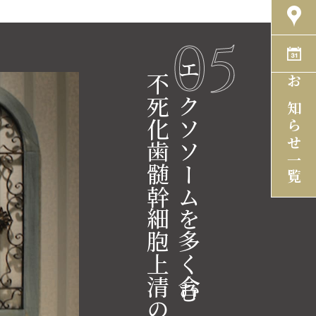
05
不死化歯髄幹細胞上清の再生療法
エクソソームを多く含む
お知らせ一覧