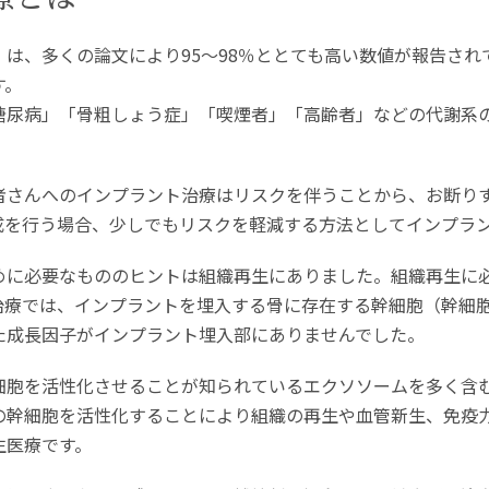
は、多くの論文により95～98％ととても高い数値が報告さ
す。
糖尿病」「骨粗しょう症」「喫煙者」「高齢者」などの代謝系
者さんへのインプラント治療はリスクを伴うことから、お断り
成を行う場合、少しでもリスクを軽減する方法としてインプラ
めに必要なもののヒントは組織再生にありました。組織再生に
治療では、インプラントを埋入する骨に存在する幹細胞（幹細
た成長因子がインプラント埋入部にありませんでした。
細胞を活性化させることが知られているエクソソームを多く含
の幹細胞を活性化することにより組織の再生や血管新生、免疫
生医療です。