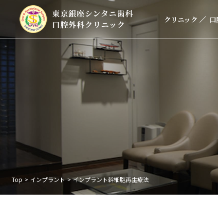
クリニック
口
Top
>
インプラント
>
インプラント幹細胞再生療法